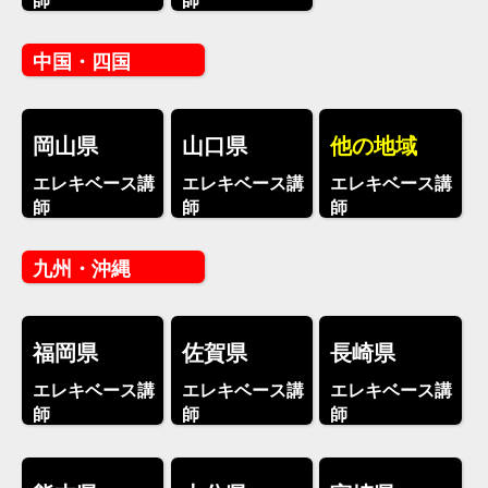
師
師
中国・四国
岡山県
山口県
他の地域
エレキベース講
エレキベース講
エレキベース講
師
師
師
九州・沖縄
福岡県
佐賀県
長崎県
エレキベース講
エレキベース講
エレキベース講
師
師
師