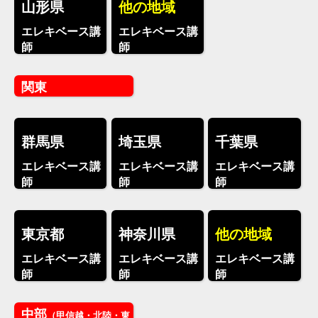
山形県
他の地域
エレキベース講
エレキベース講
師
師
関東
群馬県
埼玉県
千葉県
エレキベース講
エレキベース講
エレキベース講
師
師
師
東京都
神奈川県
他の地域
エレキベース講
エレキベース講
エレキベース講
師
師
師
中部
（甲信越・北陸・東