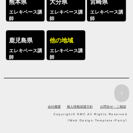
熊本県
大分県
宮崎県
エレキベース講
エレキベース講
エレキベース講
師
師
師
鹿児島県
他の地域
エレキベース講
エレキベース講
師
師
↑
会社概要
個人情報保護方針
お問合せ・ご相談
Copyright©
KMC
All Rights Reserved.
《
Web Design:Template-Party
》